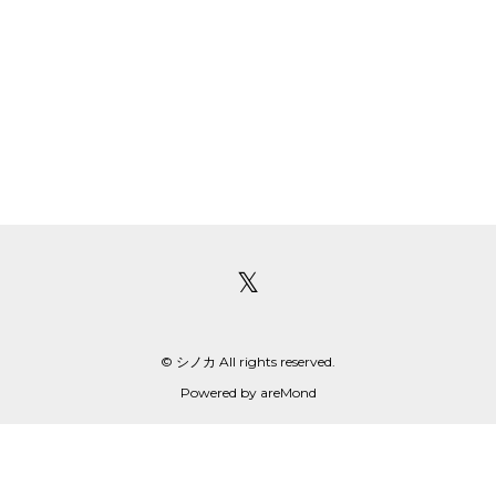
𝕏
© シノカ All rights reserved.
Powered by
areMond