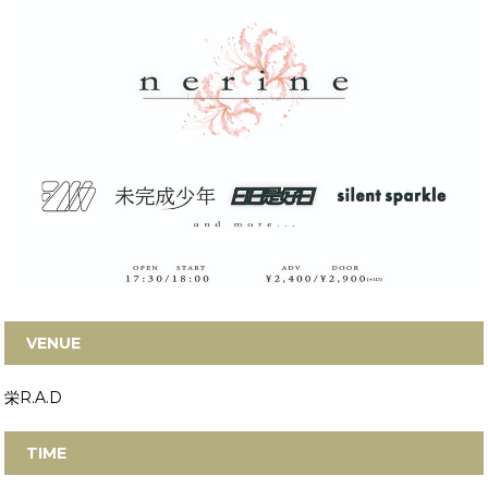
VENUE
栄R.A.D
TIME