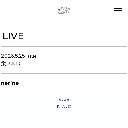
LIVE
2026.8.25
(Tue)
栄R.A.D
nerine